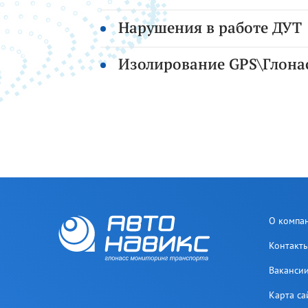
Нарушения в работе ДУТ
Изолирование GPS\Глона
О компа
Контакт
Ваканси
Карта са