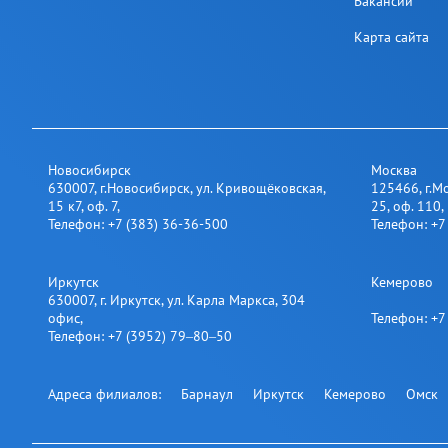
Вакансии
Карта сайта
Новосибирск
Москва
630007
,
г.Новосибирск
,
ул. Кривощёковская,
125466
,
г.М
15 к7, оф. 7
,
25​, оф. 110
,
Телефон:
+7 (383) 36-36-500
Телефон:
+7
Иркутск
Кемерово
630007
,
г. Иркутск
,
ул. Карла Маркса, 304
офис
,
Телефон:
+7
Телефон:
+7 (3952) 79‒80‒50
Адреса филиалов:
Барнаул
Иркутск
Кемерово
Омск