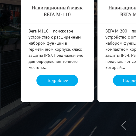
аяк
Навигационный маяк
Навигацио
ВЕГА М-110
ВЕГА 
е
Вега М110 – поисковое
ВЕГА М-200 – п
устройство с расширенным
устройство с о
алом
набором функций в
набором функц
герметичном корпусе, класс
компактном корп
защиты IP67. Предназначено
защиты IP54. Р
для определения точного
представляет с
местопо...
который...
Подробнее
Подро