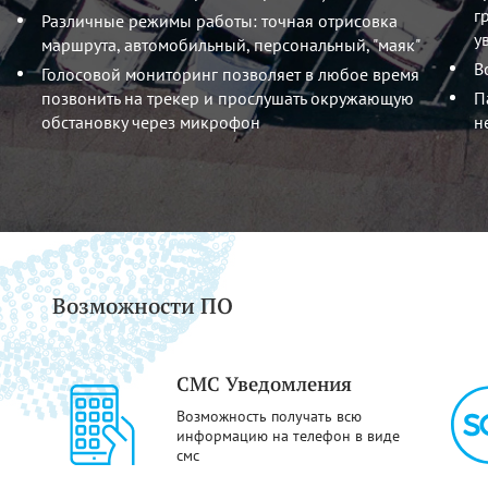
г
Различные режимы работы: точная отрисовка
у
маршрута, автомобильный, персональный, "маяк"
В
Голосовой мониторинг позволяет в любое время
позвонить на трекер и прослушать окружающую
П
обстановку через микрофон
н
Возможности ПО
СМС Уведомления
Возможность получать всю
информацию на телефон в виде
смс