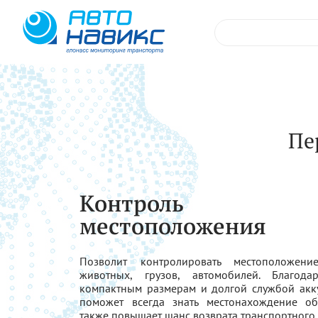
Пе
Контроль
местоположения
Позволит контролировать местоположени
животных, грузов, автомобилей. Благода
компактным размерам и долгой службой акк
поможет всегда знать местонахождение об
также повышает шанс возврата транспортного 