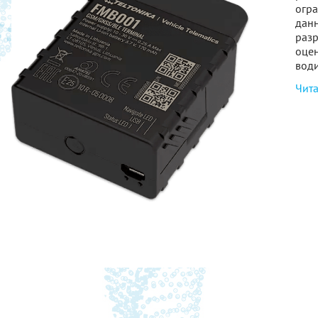
огра
дан
разр
оцен
води
Чита