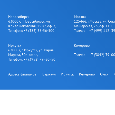
Новосибирск
Москва
630007
,
г.Новосибирск
,
ул.
125466
,
г.Москва
,
ул. Сок
Кривощёковская, 15 к7, оф. 7
,
Мещерская, 25​, оф. 110
,
Телефон:
+7 (383) 36-36-500
Телефон:
+7 (499) 112‒3
Иркутск
Кемерово
630007
,
г. Иркутск
,
ул. Карла
Маркса, 304 офис
,
Телефон:
+7 (3842) 39‒0
Телефон:
+7 (3952) 79‒80‒50
Адреса филиалов:
Барнаул
Иркутск
Кемерово
Омск
Подпишитесь на нашу рассылку:
Офис на карте