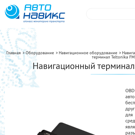
Главная
Оборудование
Навигационное оборудование
Навиг
терминал Teltonika F
Навигационный терминал 
OBD
авт
бес
дру
для 
сре
явл
раз