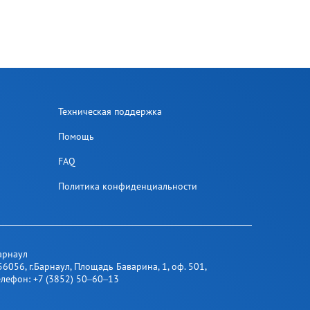
Техническая поддержка
Помощь
FAQ
Политика конфиденциальности
арнаул
56056
,
г.Барнаул
,
​ Площадь Баварина, 1​, оф. 501
,
елефон:
+7 (3852) 50‒60‒13