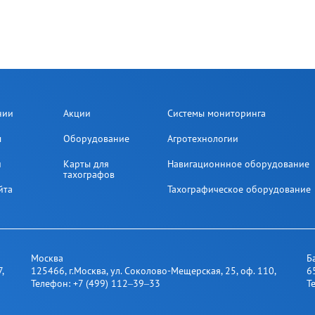
нии
Акции
Системы мониторинга
ы
Оборудование
Агротехнологии
и
Карты для
Навигационнное оборудование
тахографов
йта
Тахографическое оборудование
Москва
Б
7
,
125466
,
г.Москва
,
ул. Соколово-Мещерская, 25​, оф. 110
,
6
Телефон:
+7 (499) 112‒39‒33
Т