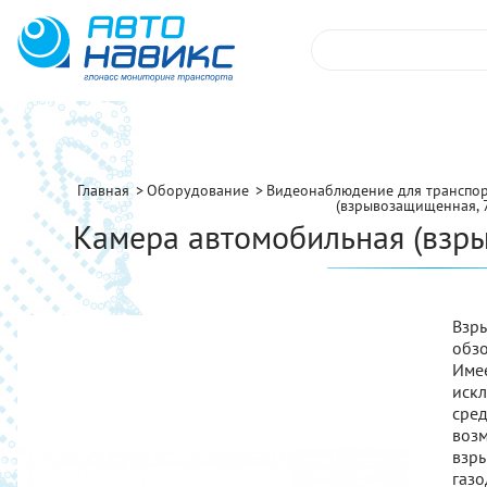
Главная
Оборудование
Видеонаблюдение для транспо
(взрывозащищенная, 
Камера автомобильная (взр
Взр
обзо
Име
иск
сре
воз
взр
га