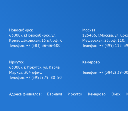
Новосибирск
Москва
630007
,
г.Новосибирск
,
ул.
125466
,
г.Москва
,
ул. Сок
Кривощёковская, 15 к7, оф. 7
,
Мещерская, 25​, оф. 110
,
Телефон:
+7 (383) 36-36-500
Телефон:
+7 (499) 112‒3
Иркутск
Кемерово
630007
,
г. Иркутск
,
ул. Карла
Маркса, 304 офис
,
Телефон:
+7 (3842) 39‒0
Телефон:
+7 (3952) 79‒80‒50
Адреса филиалов:
Барнаул
Иркутск
Кемерово
Омск
Подпишитесь на нашу рассылку: