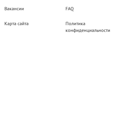
Вакансии
FAQ
Карта сайта
Политика
конфиденциальности
Акции
Системы мониторинга
Оборудование
Агротехнологии
Карты для тахографов
Навигационнное
оборудование
Тахографическое
оборудование